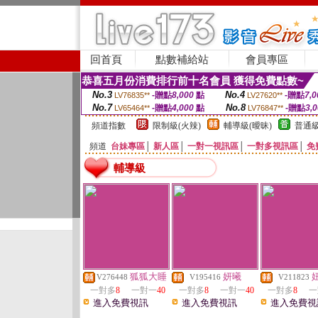
回首頁
點數補給站
會員專區
恭喜五月份消費排行前十名會員 獲得免費點數~
No.3
No.4
-贈點
8,000
點
-贈點
7,0
LV76835**
LV27620**
No.7
No.8
-贈點
4,000
點
-贈點
3,
LV65464**
LV76847**
頻道指數
限制級(火辣)
輔導級(曖昧)
普通級
頻道
台妹專區
│
新人區
│
一對一視訊區
│
一對多視訊區
│
免
輔導級
狐狐大睡
妍曦
V276448
V195416
V211823
一對多
8
一對一
40
一對多
8
一對一
40
一對多
8
一
進入免費視訊
進入免費視訊
進入免費視