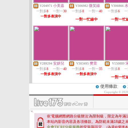
小美嘉
微笑線
V204971
V306982
V306866
一對多
8
一對一
30
一對多
8
一對一
40
一對多
6
一
一對多表演中
一對一忙線中
一對一忙
安妍兒
樊萱
V289294
V303495
V150889
一對多
8
一對一
40
一對多
8
一對一
35
一對多
8
一
一對多表演中
一對多表演中
一對一忙
使用條款
Copyright © 202
依'電腦網際網路分級辦法'為限制級，限定為年滿
1
本站內影音內容及各項條款。為防範未滿
18
歲之
金會TICRF分級服務
的安裝與設定。
(為還給愛護