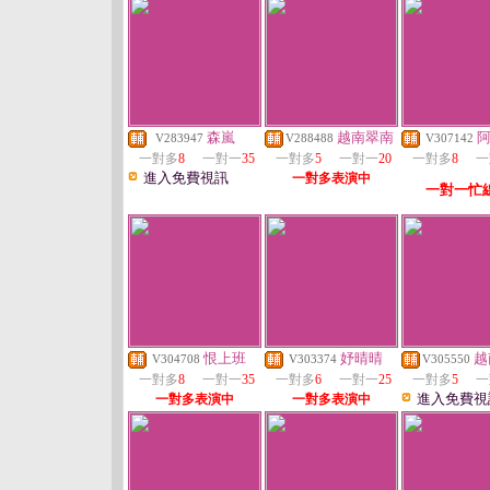
森嵐
越南翠南
V283947
V288488
V307142
一對多
8
一對一
35
一對多
5
一對一
20
一對多
8
一
進入免費視訊
一對多表演中
一對一忙
恨上班
妤晴晴
越
V304708
V303374
V305550
一對多
8
一對一
35
一對多
6
一對一
25
一對多
5
一
進入免費視
一對多表演中
一對多表演中