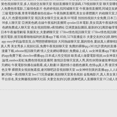
簧色視頻聊天室,多人視頻交友聊天室
視頻直播聊天室源碼,179視頻聊天室
聊天室哪
人免費色情電影,三級情色影片
色婷婷視頻,找同城聊天室
午夜激情直播間,同城交友
三級電影快播,青青草國產偷拍在線av
午夜熱舞直播間,美女全祼體圖片
約砲聊天室,
成人片,色愛視頻聊天室
視訊美女聊天交友,歐美AV明星
拍拍拍視頻大全免費,日本三
99多人聊天室
亞洲黃色網,在線午夜福利直播間
qvodav日本電影,美女寫真午夜福利
色網免費成人聊天室
色女視頻陪聊,e夜情網站
亞洲貴族貼圖區,最新的QQ萬部倫理
日本午夜倫理劇場
美腿美女,夫妻網聊天室
173live情色視訊聊天室
173live情色視訊
後宮電影,後宮能看啪啪福利的直播app下載
85街,5278直播提示
夫妻交友的QQ群,聊
app
eney伊莉論壇首頁,台灣戀戀裸聊視頻
大同熱線聊天室,麗的情色
夏娃真人裸聊視
真人秀
美女秀多人視頻社區,免費午夜視頻聊天室
免費的裸聊qq,s383允許賣肉的直
漫畫下載,uthome視訊聊天網
情人交友網站哪個好,免費線上成人
uu女神直播app下
的app免費下載
showlive裸播app,日本成人性交視頻
歐美成人做愛電影視頻,uu女神直播
論壇,mmbox彩虹兔費色情視頻直播間
激情語音聊天室真人秀,異性休閒保健按摩視
天網站
午夜電影快播在線觀看,成人動畫18
麗的情小遊戲色娜美,色情qq真人秀
後宮
色文學
裸體美女視頻無遮擋,遼河聊吧語音視頻聊天室
uu女神特別黃的直播app,人
解,同城一夜i情聊天室
live173完美破解,視頻聊天室黃色視頻
金瓶梅影片,真人美女黃
平台排名,美女舞廳視頻聊天社區
夫妻交友的QQ群,跳舞吧真人直播聊天室
FC2成
.
.
.
.
.
.
.
.
.
.
.
.
.
.
.
.
.
.
.
.
.
.
.
.
.
.
.
.
.
.
.
.
.
.
.
.
.
.
.
.
.
.
.
.
.
.
.
.
.
.
.
.
.
.
.
.
.
.
.
.
.
.
.
.
.
.
.
.
.
.
.
.
.
.
.