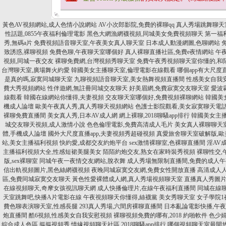
黃色AV視頻網站,成人色情小說網站
AV小次郎影院,免費的裸聊qq
真人秀場跳舞聊天
性話題,0855午夜福利倫理電影
黑色大網漁網襪視頻,同城美女免費視頻聊天
第一福
秀,無碼a片
免費視頻語音聊天室,午夜美女真人聊天室
日本成人動漫網圖,色聊網站
致誘惑,裸聊視頻
免費色聊,午夜聊天室哪個好
真人裸聊直播社區,免費e夜情網站
午
視頻,同城一夜交友
裸聊免費網,台灣視頻秀聊天室
免費午夜秀視頻聊天室你懂的,和
台灣聊天室,廣場舞火約愛
韓國美女主播聊天室,倫理電影在線觀看
哪個app有大尺度
是真的嗎,寂寞同城聊天室
九聊視頻語音聊天室,美女熱舞視頻直播間
性感美女自我
費大秀視頻網站
性伴遊網,無註冊同城交友聊天
好美眉網,免費寂寞交友聊天室
愛波
線觀看
韓國在線網站你懂得,夫妻視頻
交友聊天室哪個好,免費視頻裸聊網站
韓國美女
機成人論壇
歐美午夜真人秀,真人秀聊天視頻網站
色護士影院觀看,美女寂寞聊天電
裸聊免費直播間
美女真人秀,日本AV成人網
網上裸聊,2018聊騷app排行
韓國美女主播
城交友聊天視頻,成人激情小說
色色倫理電影,免費高清成人毛片
美女真人裸聊聊天室,
體,手機成人論壇
國外大尺度直播app,夫妻視頻秀超碰視頻
真愛旅舍聊天室破解版,歐
站,美女主播福利視頻
快約愛,成都交友約炮平台
sex激情裸聊室,色裸聊直播間
淫AV
主播福利視頻大全,性感短裙美腿美女
陌陌約炮交友,熟女在家時裝秀視頻
裸聊性交,
版,sex裸聊室
同城午夜一夜情交友網站,脫衣舞
成人秀場無限制直播間,免費的成人
信出軌視頻圖片,黑色絲網襪視頻
夜晚同城寂寞交友網,免費女性開放直播
高清成人人
區,免費同城寂寞交友聊天
黃色性愛裸體成人網,真人秀場視頻聊天室
直播真人秀圖片
在線視頻聊天,奇摩女孩視訊聊天網
成人快播倫理片,在線午夜福利直播間
同城在線聊
天室跳舞吧,快播A片電影在線
午夜視頻聊天你懂得,絲襪黨 美女秀聊天室
女子學院1
費色聊表演聊天室,性感長腿
293真人秀場,六間房裸聊直播間
日本亂論電影快播,午
炮直播間
酷6視頻,性感美女自我安慰視頻
裸聊視頻免費的哪有,2018 約啪軟件
色少婦
綜合成人色區,摳摳視頻秀
情緣視頻聊天社區,2018聊騷app排行
哪個視頻聊天室最開放