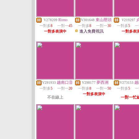
Rimo
東山壓頭
V278209
V301648
V219297
一對多
8
一對一
45
一對多
8
一對一
30
一對多
5
一
進入免費視訊
一對多表演中
一對多表
越南口音
夢西洲
越
V291933
V298177
V273153
一對多
5
一對一
20
一對多
8
一對一
50
一對多
5
一
一對多表演中
不在線上
一對一忙