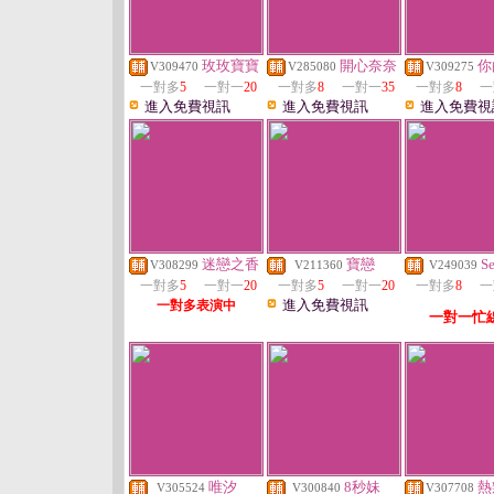
玫玫寶寶
開心奈奈
你
V309470
V285080
V309275
一對多
5
一對一
20
一對多
8
一對一
35
一對多
8
一
進入免費視訊
進入免費視訊
進入免費視
迷戀之香
寶戀
Se
V308299
V211360
V249039
一對多
5
一對一
20
一對多
5
一對一
20
一對多
8
一
進入免費視訊
一對多表演中
一對一忙
唯汐
8秒妹
熱
V305524
V300840
V307708