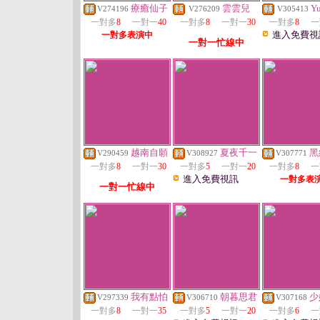
療癒仙子
雲雲兒
Y
V274196
V276209
V305413
一對多
8
一對一
40
一對多
8
一對一
30
一對多
8
一
進入免費視
一對多表演中
一對一忙線中
越南自願
夏夜千一
黑
V290459
V308927
V307771
一對多
8
一對一
30
一對多
5
一對一
20
一對多
8
一
進入免費視訊
一對多表
一對一忙線中
我有點怕
朝暮思君
少
V297339
V306710
V307168
一對多
8
一對一
35
一對多
5
一對一
20
一對多
6
一